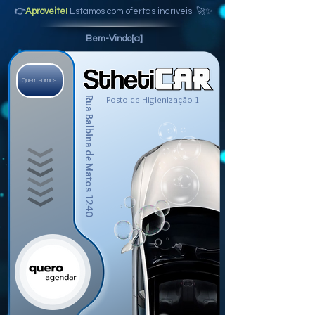
👉
Aproveite
!
Estamos com ofertas incríveis! 🚀✨
Bem-Vindo[a]
Quem somos
Posto de Higienização 1
Rua Balbina de Matos 1240